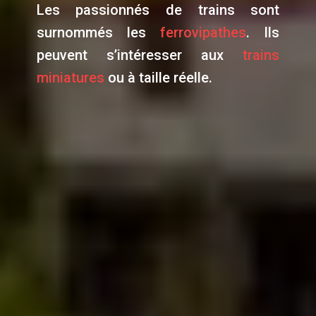
Les passionnés de trains sont
surnommés les
ferrovipathes
. Ils
peuvent s’intéresser aux
trains
miniatures
ou à taille réelle.