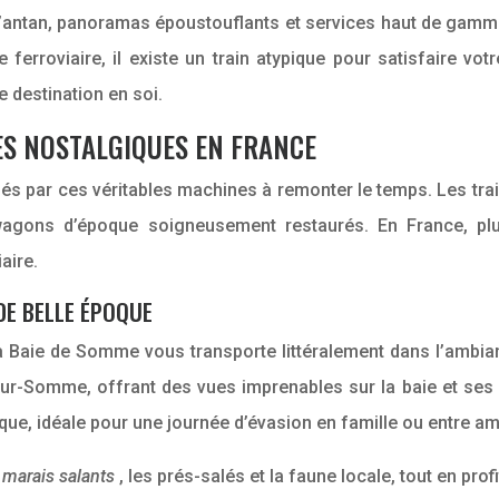
 d’antan, panoramas époustouflants et services haut de gam
erroviaire, il existe un train atypique pour satisfaire vot
 destination en soi.
ES NOSTALGIQUES EN FRANCE
 par ces véritables machines à remonter le temps. Les train
 wagons d’époque soigneusement restaurés. En France, plu
aire.
ADE BELLE ÉPOQUE
a Baie de Somme vous transporte littéralement dans l’ambianc
-sur-Somme, offrant des vues imprenables sur la baie et ses
ue, idéale pour une journée d’évasion en famille ou entre am
s
marais salants
, les prés-salés et la faune locale, tout en p