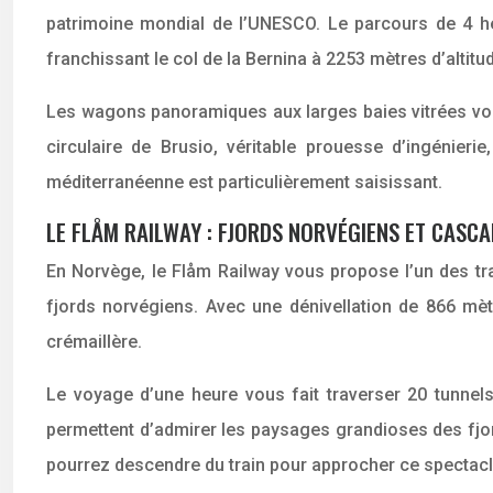
patrimoine mondial de l’UNESCO. Le parcours de 4 heu
franchissant le col de la Bernina à 2253 mètres d’altitu
Les wagons panoramiques aux larges baies vitrées vous 
circulaire de Brusio, véritable prouesse d’ingénier
méditerranéenne est particulièrement saisissant.
LE FLÅM RAILWAY : FJORDS NORVÉGIENS ET CASC
En Norvège, le Flåm Railway vous propose l’un des tra
fjords norvégiens. Avec une dénivellation de 866 mèt
crémaillère.
Le voyage d’une heure vous fait traverser 20 tunn
permettent d’admirer les paysages grandioses des fjo
pourrez descendre du train pour approcher ce spectacl