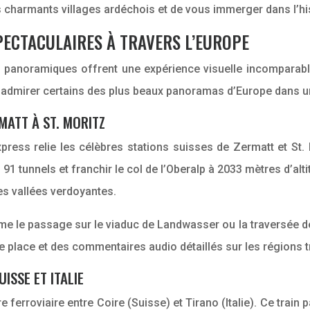
s charmants villages ardéchois et de vous immerger dans l’hist
PECTACULAIRES À TRAVERS L’EUROPE
 panoramiques offrent une expérience visuelle incomparabl
admirer certains des plus beaux panoramas d’Europe dans un
MATT À ST. MORITZ
Express relie les célèbres stations suisses de Zermatt et St
, 91 tunnels et franchir le col de l’Oberalp à 2033 mètres d’
es vallées verdoyantes.
e le passage sur le viaduc de Landwasser ou la traversée des
 place et des commentaires audio détaillés sur les régions 
ISSE ET ITALIE
e ferroviaire entre Coire (Suisse) et Tirano (Italie). Ce trai