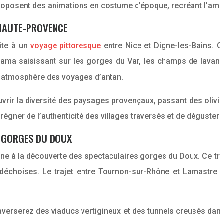
oposent des animations en costume d’époque, recréant l’ambi
-HAUTE-PROVENCE
ite à un
voyage pittoresque
entre Nice et Digne-les-Bains. 
ma saisissant sur les gorges du Var, les champs de lavande
s l’atmosphère des voyages d’antan.
rir la diversité des paysages provençaux, passant des olivi
égner de l’authenticité des villages traversés et de déguster 
S GORGES DU DOUX
e à la découverte des spectaculaires gorges du Doux. Ce trai
déchoises. Le trajet entre Tournon-sur-Rhône et Lamastre 
raverserez des viaducs vertigineux et des tunnels creusés d