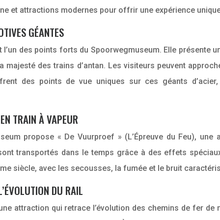
e et attractions modernes pour offrir une expérience unique 
MOTIVES GÉANTES
st l’un des points forts du Spoorwegmuseum. Elle présente 
t la majesté des trains d’antan. Les visiteurs peuvent approc
frent des points de vue uniques sur ces géants d’acier,
 EN TRAIN À VAPEUR
eum propose « De Vuurproef » (L’Épreuve du Feu), une att
sont transportés dans le temps grâce à des effets spéciaux
me siècle, avec les secousses, la fumée et le bruit caractér
L’ÉVOLUTION DU RAIL
une attraction qui retrace l’évolution des chemins de fer de