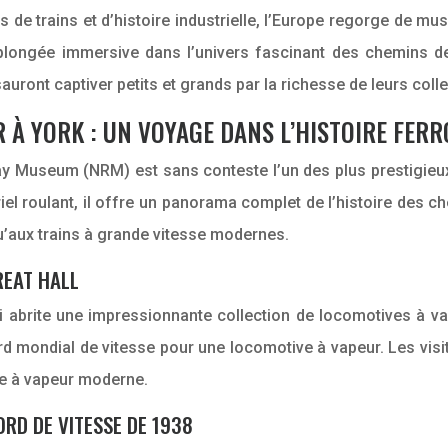
de trains et d’histoire industrielle, l’Europe regorge de mus
 plongée immersive dans l’univers fascinant des chemins de 
ront captiver petits et grands par la richesse de leurs collec
 À YORK : UN VOYAGE DANS L’HISTOIRE FER
ilway Museum (NRM) est sans conteste l’un des plus prestigi
el roulant, il offre un panorama complet de l’histoire des ch
u’aux trains à grande vitesse modernes.
REAT HALL
i abrite une impressionnante collection de locomotives à va
cord mondial de vitesse pour une locomotive à vapeur. Les vi
e à vapeur moderne.
ORD DE VITESSE DE 1938