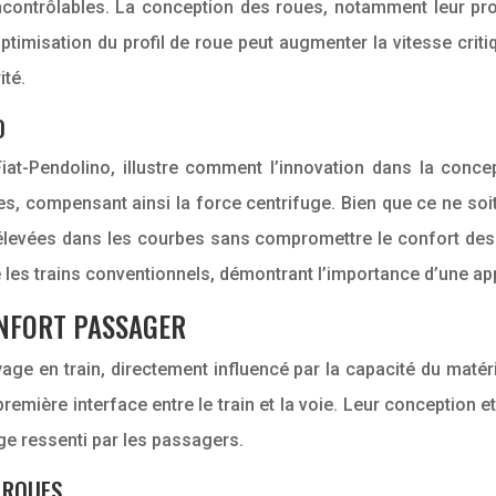
ncontrôlables. La conception des roues, notamment leur profi
timisation du profil de roue peut augmenter la vitesse criti
ité.
O
Fiat-Pendolino, illustre comment l’innovation dans la conce
s, compensant ainsi la force centrifuge. Bien que ce ne soit
 élevées dans les courbes sans compromettre le confort de
es trains conventionnels, démontrant l’importance d’une app
ONFORT PASSAGER
ge en train, directement influencé par la capacité du matérie
ière interface entre le train et la voie. Leur conception e
age ressenti par les passagers.
S ROUES