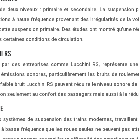
 deux niveaux : primaire et secondaire. La suspension prim
ations à haute fréquence provenant des irrégularités de la 
té de cette suspension primaire. Des études ont montré qu’un
 certaines conditions de circulation.
I RS
e par des entreprises comme Lucchini RS, représente une a
émissions sonores, particulièrement les bruits de roulemen
aible bruit Lucchini RS peuvent réduire le niveau sonore de 
 non seulement au confort des passagers mais aussi à la réduc
UE
s systèmes de suspension des trains modernes, travaillent 
à basse fréquence que les roues seules ne peuvent pas attén