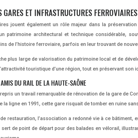
S GARES ET INFRASTRUCTURES FERROVIAIRE
aires jouent également un rôle majeur dans la préservation 
 un patrimoine architectural et technique considérable, s
s de l’histoire ferroviaire, parfois en leur trouvant de nouv
che plus large de valorisation du patrimoine local et de dével
ttractivité touristique d’une région, tout en préservant son id
 AMIS DU RAIL DE LA HAUTE-SAÔNE
epris un travail remarquable de rénovation de la gare de Con
la ligne en 1991, cette gare risquait de tomber en ruine sans
 de restauration, l’association a redonné vie à ce bâtiment,
t sert de point de départ pour des balades en vélorail, illust