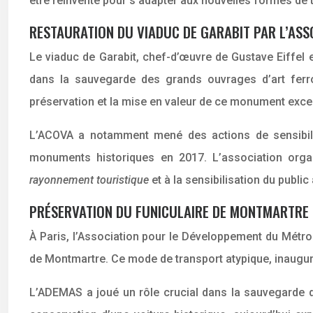
être réinventé pour s’adapter aux nouvelles formes de 
RESTAURATION DU VIADUC DE GARABIT PAR L’AS
Le viaduc de Garabit, chef-d’œuvre de Gustave Eiffel 
dans la sauvegarde des grands ouvrages d’art ferr
préservation et la mise en valeur de ce monument exce
L’ACOVA a notamment mené des actions de sensibilis
monuments historiques en 2017. L’association organ
rayonnement touristique
et à la sensibilisation du publi
PRÉSERVATION DU FUNICULAIRE DE MONTMARTRE 
À Paris, l’Association pour le Développement du Métro
de Montmartre. Ce mode de transport atypique, inauguré 
L’ADEMAS a joué un rôle crucial dans la sauvegarde d