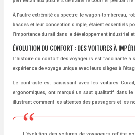
permettait aux postiers de traiter le courrier pendant le
À l’autre extrémité du spectre, le wagon-tombereau, rob
basses et leur conception simple, étaient essentiels p
l’importance du rail dans le développement industriel 
ÉVOLUTION DU CONFORT : DES VOITURES À IMPÉR
L’histoire du confort des voyageurs est fascinante à su
expérience de voyage unique avec leurs sièges à l’étage
Le contraste est saisissant avec les voitures Corail
ergonomiques, ont marqué un saut qualitatif dans le
illustrant comment les attentes des passagers et les n
L’évolution des voitures de voyageurs reflète 