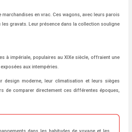
é de marchandises en vrac. Ces wagons, avec leurs parois
 les gravats. Leur présence dans la collection souligne
es à impériale, populaires au XIXe siècle, offraient une
et exposées aux intempéries.
ur design moderne, leur climatisation et leurs sièges
urs de comparer directement ces différentes époques,
changements dans les habitudes de voyage et les