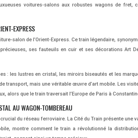
luxueuses voitures-salons aux robustes wagons de fret, c
RIENT-EXPRESS
oiture-salon de l’Orient-Express. Ce train légendaire, synonym
précieuses, ses fauteuils en cuir et ses décorations Art D
es : les lustres en cristal, les miroirs biseautés et les mar
 de transport, mais une véritable œuvre d’art mobile. Les vis
, alors que le train traversait l’Europe de Paris à Constantin
OSTAL AU WAGON-TOMBEREAU
ucial du réseau ferroviaire. La Cité du Train présente une va
bile, montre comment le train a révolutionné la distributio