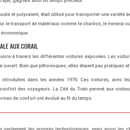
 trajet, gagnant ainsi un temps précieux.
uste et polyvalent, était utilisé pour transporter une variét
our le transport de matériaux comme le charbon, le minerai ou
et économique.
IALE AUX CORAIL
ivre à travers les différentes voitures exposées. Les voitur
 ouvert. Bien que pittoresques, elles étaient peu pratiques 
, introduites dans les années 1970. Ces voitures, avec le
 confort des voyageurs. La Cité du Train permet aux visite
ormes de confort ont évolué au fil du temps.
non seulement les progrès technologiques, mais aussi les 