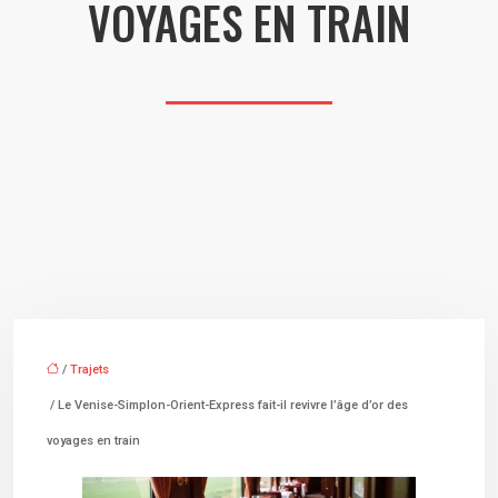
VOYAGES EN TRAIN
/
Trajets
/ Le Venise-Simplon-Orient-Express fait-il revivre l’âge d’or des
voyages en train